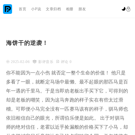

首页
小P说
文章归档
相册
朋友


海饼干的逆袭！
 2025-02-06

影评音乐
 评论 0
你不能因为一点小伤 就否定一整个生命的价值！ 他只是
多看了一眼，就断定马场中最懒、最不起眼的那匹马是百
年一遇的千里马。于是当即劝老板出手买下它，可得到的
却是老板的嘲笑，因为这马奔跑的样子实在有些太过滑
稽。可即便小马完全没有一匹赛马该有的样子，驯马师也
依旧相信自己的眼光，所谓伯乐便是如此。 出于对驯马
师的绝对信任，老霍以近乎捡漏般的价格买下了小马，却