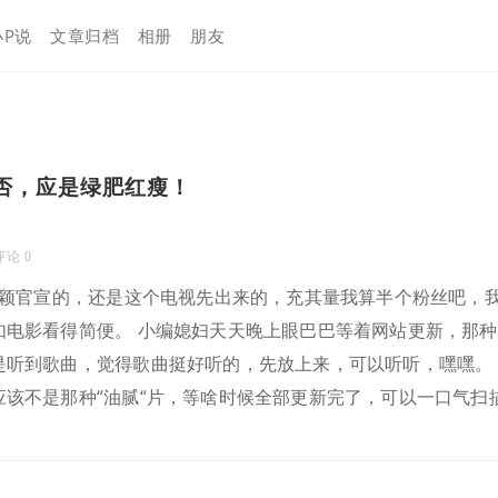
小P说
文章归档
相册
朋友
否，应是绿肥红瘦！
评论 0
颖官宣的，还是这个电视先出来的，充其量我算半个粉丝吧，
电影看得简便。 小编媳妇天天晚上眼巴巴等着网站更新，那种心
是听到歌曲，觉得歌曲挺好听的，先放上来，可以听听，嘿嘿。
应该不是那种“油腻“片，等啥时候全部更新完了，可以一口气