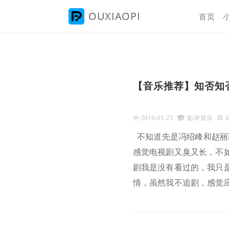
OUXIAOPI

首页
【音乐推荐】知否知
 2019-01-25

影评音乐
 
不知道先是冯绍峰和赵丽
感觉电视剧又臭又长，不如
剧我是没有看过的，我只
情，虽然我不追剧，感觉