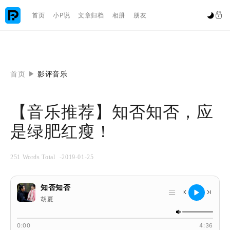

首页
小P说
文章归档
相册
朋友


首页
影评音乐

【音乐推荐】知否知否，应
是绿肥红瘦！
251 Words Total
-2019-01-25
知否知否




胡夏

0:00
4:36