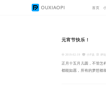
OUXIAOPI

首页
元宵节快乐！
 2019-02-19

小P说
 评论
正月十五月儿圆，不管怎
都能如愿，所有的梦想都