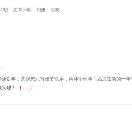
小P说
文章归档
相册
朋友
 0
样还是年，先祝您元宵佳节快乐，再拜个晚年！愿您在新的一年
能实现！
.....