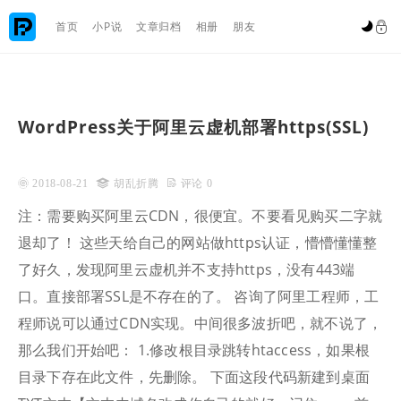

首页
小P说
文章归档
相册
朋友


WordPress关于阿里云虚机部署https(SSL)
 2018-08-21

胡乱折腾
 评论 0
注：需要购买阿里云CDN，很便宜。不要看见购买二字就
退却了！ 这些天给自己的网站做https认证，懵懵懂懂整
了好久，发现阿里云虚机并不支持https，没有443端
口。直接部署SSL是不存在的了。 咨询了阿里工程师，工
程师说可以通过CDN实现。中间很多波折吧，就不说了，
那么我们开始吧： 1.修改根目录跳转htaccess，如果根
目录下存在此文件，先删除。 下面这段代码新建到桌面