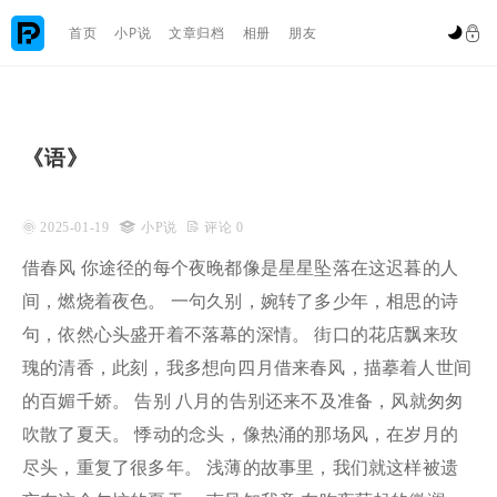

首页
小P说
文章归档
相册
朋友


《语》
 2025-01-19

小P说
 评论 0
借春风 你途径的每个夜晚都像是星星坠落在这迟暮的人
间，燃烧着夜色。 一句久别，婉转了多少年，相思的诗
句，依然心头盛开着不落幕的深情。 街口的花店飘来玫
瑰的清香，此刻，我多想向四月借来春风，描摹着人世间
的百媚千娇。 告别 八月的告别还来不及准备，风就匆匆
吹散了夏天。 悸动的念头，像热涌的那场风，在岁月的
尽头，重复了很多年。 浅薄的故事里，我们就这样被遗