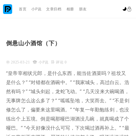

首页
小P说
文章归档
相册
朋友


倒悬山小酒馆（下）
 2025-03-21

小P说
 评论 0
“皇帝宰相状元郎，是什么东西，能当佐酒菜吗？祖坟又
是什么？” “对错都在酒碗中。” “我家城头，高过白云。浩
然有吗？” “城头剑起，龙蛇飞动。” “几天没来大碗喝酒，
无事牌怎么这么多了？” “呱呱坠地，大笑而去。” “不是剑
修怎么了，偏要来这里喝酒。” “年复一年勤勉练剑，也没
练出个上五境。倒是喝那哑巴湖酒没几碗，就真喝成了个
哑巴。” “今天好像没什么可写，下次喝过酒再补上。” “最