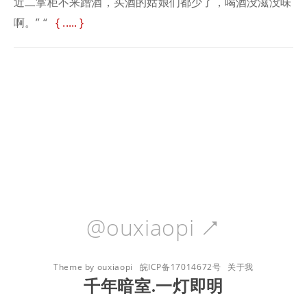
近二掌柜不来蹭酒，买酒的姑娘们都少了，喝酒没滋没味
啊。” “
.....
@ouxiaopi

Theme by ouxiaopi
皖ICP备17014672号
关于我
千年暗室.一灯即明