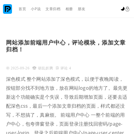

首页
小P说
文章归档
相册
朋友


网站添加前端用户中心，评论模块，添加文章
归档！
 2025-09-26

胡乱折腾
 评论 4
深色模式 整个网站添加了深色模式，以便于夜晚阅读，
按钮部分找不到地方放，放在网站logo的地方了。最先更
新这个功能确实是个失误，导致后期增加页面，还要去适
配深色css，最后一个添加文章归档的页面，样式都还没
写，不想搞了，真麻烦。 前端用户中心 一整个前端的用
户中心，包夸弹窗登录，页面登录注册找回密码/page-
user-login，登录之后前端用户中心/page-user-center,