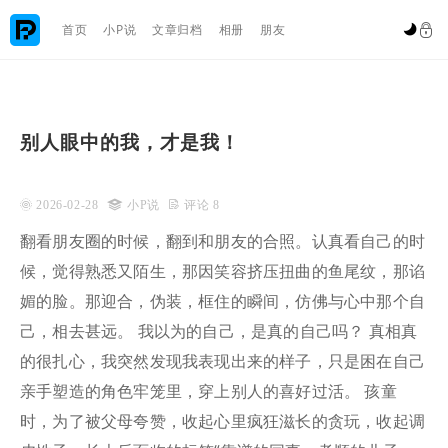

首页
小P说
文章归档
相册
朋友


别人眼中的我，才是我！
 2026-02-28

小P说
 评论 8
翻看朋友圈的时候，翻到和朋友的合照。认真看自己的时
候，觉得熟悉又陌生，那因笑容挤压扭曲的鱼尾纹，那谄
媚的脸。那迎合，伪装，框住的瞬间，仿佛与心中那个自
己，相去甚远。 我以为的自己，是真的自己吗？ 真相真
的很扎心，我突然发现我表现出来的样子，只是困在自己
亲手塑造的角色牢笼里，穿上别人的喜好过活。 孩童
时，为了被父母夸赞，收起心里疯狂滋长的贪玩，收起调