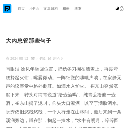

首页
小P说
文章归档
相册
朋友


大内总管那些句子
 2024-08-12

小P说
 评论 0
写眼泪 徐凤年坐回位置，把绣冬刀搁在膝盖上，再度弯
腰拎起火钳，嘴唇微动。一阵细微的嗤嗤声响，在寂静无
声的议事堂中格外刺耳。如滴水入炉火。 崔东山突然沉
默下来，转头对纯青说道“给壶酒喝”。纯青丢给他一壶
酒，崔东山揭了泥封，仰头大口灌酒，以至于满脸酒水。
阮秀依旧悠哉悠哉，一个人行走在山林间，最后来到一条
溪涧旁边，蹲在那，掬起一捧水，“水中有明月，碎碎圆