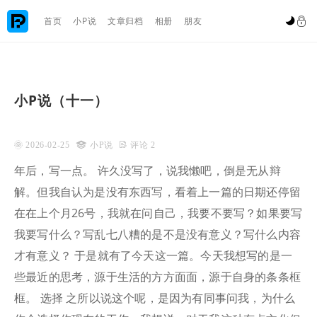

首页
小P说
文章归档
相册
朋友


小P说（十一）
 2026-02-25

小P说
 评论 2
年后，写一点。 许久没写了，说我懒吧，倒是无从辩
解。但我自认为是没有东西写，看着上一篇的日期还停留
在在上个月26号，我就在问自己，我要不要写？如果要写
我要写什么？写乱七八糟的是不是没有意义？写什么内容
才有意义？ 于是就有了今天这一篇。今天我想写的是一
些最近的思考，源于生活的方方面面，源于自身的条条框
框。 选择 之所以说这个呢，是因为有同事问我，为什么