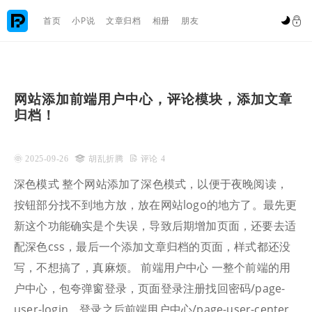

首页
小P说
文章归档
相册
朋友


网站添加前端用户中心，评论模块，添加文章
归档！
 2025-09-26

胡乱折腾
 评论 4
深色模式 整个网站添加了深色模式，以便于夜晚阅读，
按钮部分找不到地方放，放在网站logo的地方了。最先更
新这个功能确实是个失误，导致后期增加页面，还要去适
配深色css，最后一个添加文章归档的页面，样式都还没
写，不想搞了，真麻烦。 前端用户中心 一整个前端的用
户中心，包夸弹窗登录，页面登录注册找回密码/page-
user-login，登录之后前端用户中心/page-user-center,