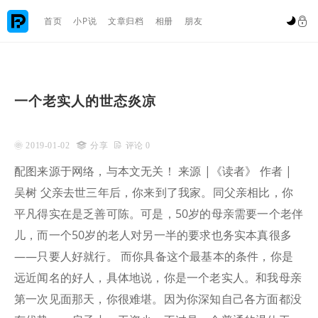

首页
小P说
文章归档
相册
朋友


一个老实人的世态炎凉
 2019-01-02

分享
 评论 0
配图来源于网络，与本文无关！ 来源 |《读者》 作者 |
吴树 父亲去世三年后，你来到了我家。同父亲相比，你
平凡得实在是乏善可陈。可是，50岁的母亲需要一个老伴
儿，而一个50岁的老人对另一半的要求也务实本真很多
——只要人好就行。 而你具备这个最基本的条件，你是
远近闻名的好人，具体地说，你是一个老实人。和我母亲
第一次见面那天，你很难堪。因为你深知自己各方面都没