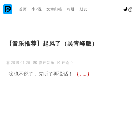

首页
小P说
文章归档
相册
朋友


【音乐推荐】起风了（吴青峰版）
 2019-01-26

影评音乐
 评论 0
啥也不说了，先听了再说话！
.....