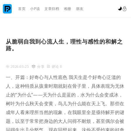

首页
小P说
文章归档
相册
朋友


从脆弱自我到心流人生，理性与感性的和解之
路。
 2026-03-25

分享
 评论 8
一、开篇：好奇心与人性底色 我天生是个好奇心泛滥的
人，这种特质从孩童时期就刻在骨子里，具体表现为无休
止的“为什么”——天为什么是蓝的，水为什么会变成冰，
树叶为什么秋天会变黄，鸟儿为什么能在天上飞。那些在
成年人看来理所当然的现象，在我眼里全是亟待解开的谜
题，以至于常常把身边的大人问得不耐烦，甚至偶尔会被
问得生出几分怒气。现在回想起来，这份不受约束的好奇