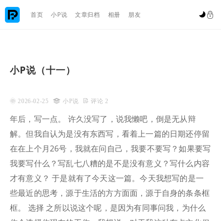

首页
小P说
文章归档
相册
朋友


小P说（十一）
 2026-02-25

小P说
 评论 2
年后，写一点。 许久没写了，说我懒吧，倒是无从辩
解。但我自认为是没有东西写，看着上一篇的日期还停留
在在上个月26号，我就在问自己，我要不要写？如果要写
我要写什么？写乱七八糟的是不是没有意义？写什么内容
才有意义？ 于是就有了今天这一篇。今天我想写的是一
些最近的思考，源于生活的方方面面，源于自身的条条框
框。 选择 之所以说这个呢，是因为有同事问我，为什么