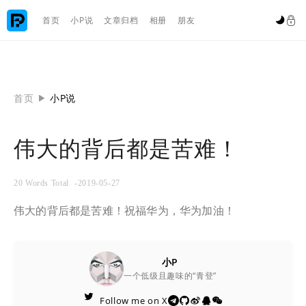

首页
小P说
文章归档
相册
朋友


首页
小P说

伟大的背后都是苦难！
20 Words Total
-2019-05-27
伟大的背后都是苦难！祝福华为，华为加油！
小P
一个低级且趣味的“青登”

Follow me on X




